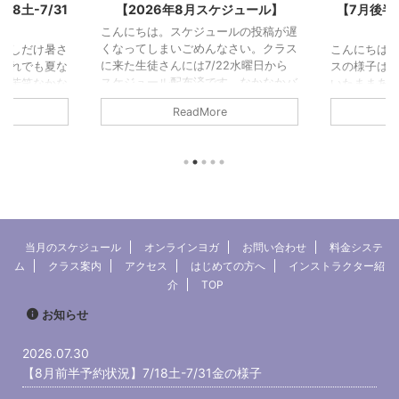
月スケジュール】
【7月後半予約状況】7/1水-7/15
【
水の様子
ジュールの投稿が遅
めんなさい。クラス
こんにちは。今回もまた冒頭分とクラ
こんに
7/22水曜日から
スの様子はあとから追記します。と書
先にア
済です。なかなかバ
いたままあっとう間に7月も終わりそ
クラス
月前半のクラスの様
うになっています。（今は7/30）と
のこと
dMore
ReadMore
んね。しばしお待ち
いうことでクラスの様子は今回、写真
やるべ
うしている内に
のみでごめんなさい。ということで7
思い返
オープンから丸12年
月後半の予約状況です！ 7月後半の予
ばかり
移転して丸6年にな
約状況 2026/7/26(日)22:30現在定員
事がで
ロと現在のレジデン
は9名です。予約がゼロのクラスは前
したが
つですね。通ってく
日12:00で予約を打ち切り中止とさせ
んだと
ログやインスタをみ
ていただきます。早めに予約を入れて
た次第
がとうございます！
頂けると助かります。 7/16（木）鑑
書いて
当月のスケジュール
オンラインヨガ
お問い合わせ
料金システ
いるマイナーなスタ
定作業7/17（金）15:30プライベート
グ)よ
ム
クラス案内
アクセス
はじめての方へ
インストラクター紹
元気に年をと ...
【予約済】7/18（土）10:3 ...
ら→ 
介
TOP
約状況で
お知らせ
2026.07.30
【8月前半予約状況】7/18土-7/31金の様子