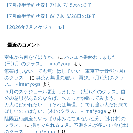
【7月後半予約状況】7/1水-7/15水の様子
【7月前半予約状況】6/17水-6/28日の様子
【2026年7月スケジュール】
最近のコメント
弱虫から何を学ぼうか。
に
バレエ本番終わりました！
(日)(月)のクラス。 - ima*yoga
より
無茶はしない、でも無理はしていい。東京アナ骨®と(月)
のクラス。
に
無茶と無理の違い、再び。(月)(火)のクラ
ス。 - ima*yoga
より
５月のスケジュール更新しました！(火)(水)のクラス。自
分の意思があるのならば、ちょっと頑張ってみよう。
に
万人に好かれたい。（それは無理。）でも強い人だけ来て
ほしいのではない。(木)のクラス。 - ima*yoga
より
陰陽五行講座とやっぱり休みにできない性分、(水)(木)の
クラス。
に
揺さぶられる２月。不調さんが多い！(金)(土)
のクラス。 - ima*yoga
より