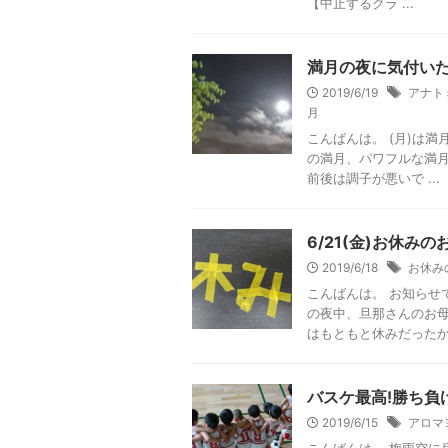
【中止するクラ ...
満月の夜に気付いた.
2019/6/19
アナト
月
こんばんは。 (月)は
の満月、パワフルな満月
前後は調子が悪いで ...
6/21(金)お休み
2019/6/18
お休み
こんばんは。 お知らせ
の夜中、旦那さんのお母さ
はもともと休みだったから 
バスケ最高!勝ち負け
2019/6/15
アロマ