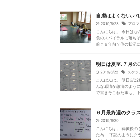
自虐はよくない.バ
2019/6/23
アロマ
こんにちは。 今日はな
負のスパイラルに落ちそ
前？９年前？位の状況に似 
明日は夏至.７月の
2019/6/22
スケジ
こんばんは。 明日6/2
んな感情が怒濤のように
で書きそこねた事も、 日を
６月最終週のクラ
2019/6/20
こんにちは。 葬儀後の
た為、 下記のようにク