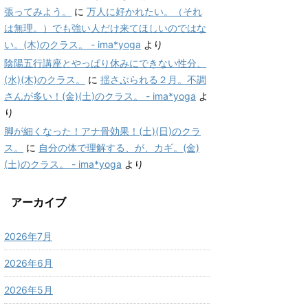
張ってみよう。
に
万人に好かれたい。（それ
は無理。）でも強い人だけ来てほしいのではな
い。(木)のクラス。 - ima*yoga
より
陰陽五行講座とやっぱり休みにできない性分、
(水)(木)のクラス。
に
揺さぶられる２月。不調
さんが多い！(金)(土)のクラス。 - ima*yoga
よ
り
脚が細くなった！アナ骨効果！(土)(日)のクラ
ス。
に
自分の体で理解する、が、カギ。(金)
(土)のクラス。 - ima*yoga
より
アーカイブ
2026年7月
2026年6月
2026年5月