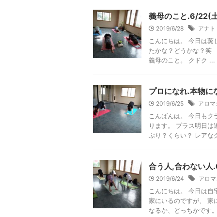
義母のこと.6/22(
2019/6/28
アナト
こんにちは。 今日は蒸
たかな？どうかな？笑 
義母のこと。 クドク ...
プロになれ.本物にな
2019/6/25
アロマ
こんばんは。 今日もク
ります。 プラス明日は
ぶり？くらい？ レアなク
合う人,合わない人.
2019/6/24
アロマ
こんにちは。 今日は自
家にいるのですが、 家
なるか、どっちかです。笑