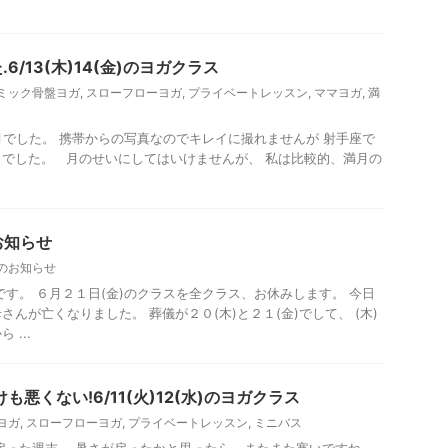
6/13(木)14(金)のヨガクラス
ミック骨盤ヨガ
,
スローフローヨガ
,
プライベートレッスン
,
ママヨガ
,
満
満月でした。 携帯からの写真なのでキレイに撮れませんが 射手座で
でした。 月のせいにしてはいけませんが、 私は比較的、満月の
のお知らせ
のお知らせ
です。 ６月２１日(金)のクラスを全クラス、お休みします。 今日
んが亡くなりました。 葬儀が２０(木)と２１(金)でして、 (木)
...
も悪くない!6/11(火)12(水)のヨガクラス
ヨガ
,
スローフローヨガ
,
プライベートレッスン
,
ミニバス