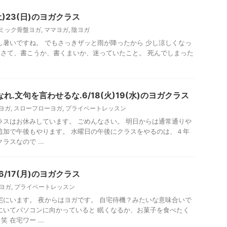
土)23(日)のヨガクラス
ミック骨盤ヨガ
,
ママヨガ
,
陰ヨガ
し暑いですね。 でもさっきザッと雨が降ったから 少し涼しくなっ
さて、書こうか、書くまいか、迷っていたこと。 死んでしまった
れ.文句を言わせるな.6/18(火)19(水)のヨガクラス
ヨガ
,
スローフローヨガ
,
プライベートレッスン
ラスはお休みしています。 ごめんなさい。 明日からは通常通りや
追加で午後もやります。 水曜日の午後にクラスをやるのは、４年
ラスなので ...
6/17(月)のヨガクラス
ヨガ
,
プライベートレッスン
宅にいます。 夜からはヨガです。 自宅待機？みたいな意味合いで
にいてパソコンに向かっていると 眠くなるか、お菓子を食べたく
 在宅ワー ...