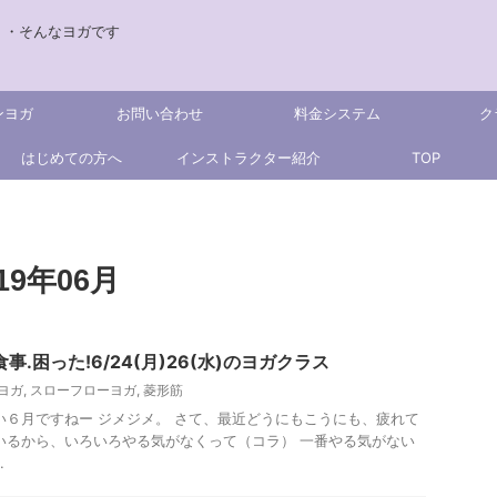
・・そんなヨガです
ンヨガ
お問い合わせ
料金システム
ク
はじめての方へ
インストラクター紹介
TOP
9年06月
事.困った!6/24(月)26(水)のヨガクラス
ヨガ
,
スローフローヨガ
,
菱形筋
い６月ですねー ジメジメ。 さて、最近どうにもこうにも、疲れて
いるから、いろいろやる気がなくって（コラ） 一番やる気がない
.