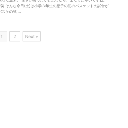
戻った週末。 暑さが戻ったかと思ったら、またまた寒いですね。
笑 そんな今日(土)は小学３年生の息子の初のバスケットの試合が
ケの試 ...
1
2
Next »