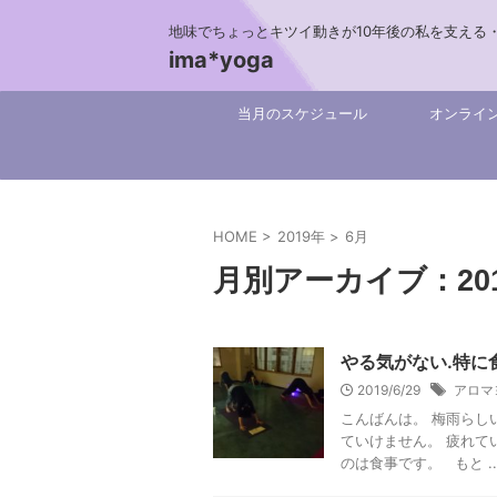
地味でちょっとキツイ動きが10年後の私を支える
ima*yoga
当月のスケジュール
オンライ
HOME
>
2019年
>
6月
月別アーカイブ：201
やる気がない.特に食
2019/6/29
アロマ
こんばんは。 梅雨らし
ていけません。 疲れて
のは食事です。 もと ..