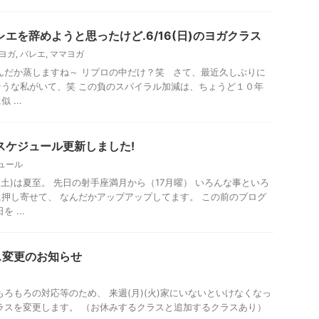
レエを辞めようと思ったけど.6/16(日)のヨガクラス
ヨガ
,
バレエ
,
ママヨガ
んだか蒸しますね～ リプロの中だけ？笑 さて、最近久しぶりに
うな私がいて、笑 この負のスパイラル加減は、ちょうど１０年
...
スケジュール更新しました!
ュール
2(土)は夏至。 先日の射手座満月から（17月曜） いろんな事といろ
押し寄せて、 なんだかアップアップしてます。 この前のブログ
 ...
ス変更のお知らせ
もろもろの対応等のため、 来週(月)(火)家にいないといけなくなっ
ラスを変更します。 （お休みするクラスと追加するクラスあり）