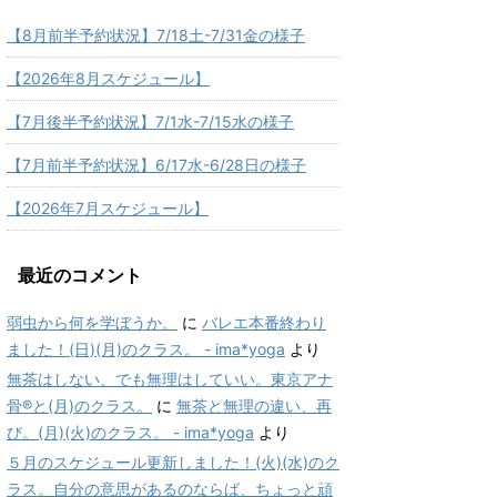
【8月前半予約状況】7/18土-7/31金の様子
【2026年8月スケジュール】
【7月後半予約状況】7/1水-7/15水の様子
【7月前半予約状況】6/17水-6/28日の様子
【2026年7月スケジュール】
最近のコメント
弱虫から何を学ぼうか。
に
バレエ本番終わり
ました！(日)(月)のクラス。 - ima*yoga
より
無茶はしない、でも無理はしていい。東京アナ
骨®と(月)のクラス。
に
無茶と無理の違い、再
び。(月)(火)のクラス。 - ima*yoga
より
５月のスケジュール更新しました！(火)(水)のク
ラス。自分の意思があるのならば、ちょっと頑