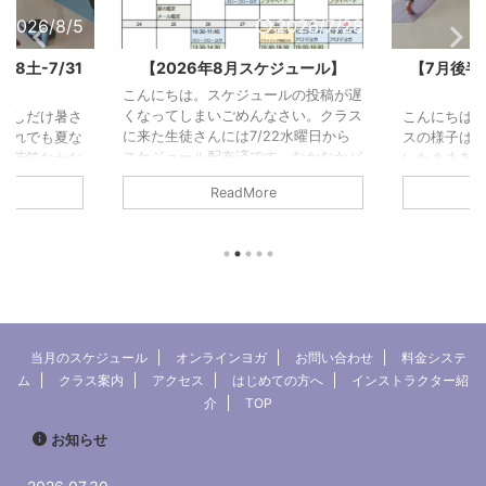
2026/7/28
2026/7/30
8月スケジュール】
【7月後半予約状況】7/1水-7/15
水の様子
ケジュールの投稿が遅
ごめんなさい。クラス
こんにちは。今回もまた冒頭分とクラ
こん
は7/22水曜日から
スの様子はあとから追記します。と書
先に
布済です。なかなかバ
いたままあっとう間に7月も終わりそ
クラ
月前半のクラスの様
うになっています。（今は7/30）と
のこ
adMore
ReadMore
せんね。しばしお待ち
いうことでクラスの様子は今回、写真
やる
こうしている内に
のみでごめんなさい。ということで7
思い
オープンから丸12年
月後半の予約状況です！ 7月後半の予
ばか
に移転して丸6年にな
約状況 2026/7/26(日)22:30現在定員
事が
プロと現在のレジデン
は9名です。予約がゼロのクラスは前
した
つですね。通ってく
日12:00で予約を打ち切り中止とさせ
んだ
ブログやインスタをみ
ていただきます。早めに予約を入れて
た次
りがとうございます！
頂けると助かります。 7/16（木）鑑
書い
当月のスケジュール
オンラインヨガ
お問い合わせ
料金システ
ているマイナーなスタ
定作業7/17（金）15:30プライベート
グ)
ム
クラス案内
アクセス
はじめての方へ
インストラクター紹
元気に年をと ...
【予約済】7/18（土）10:3 ...
ら→ 
介
TOP
約状況
お知らせ