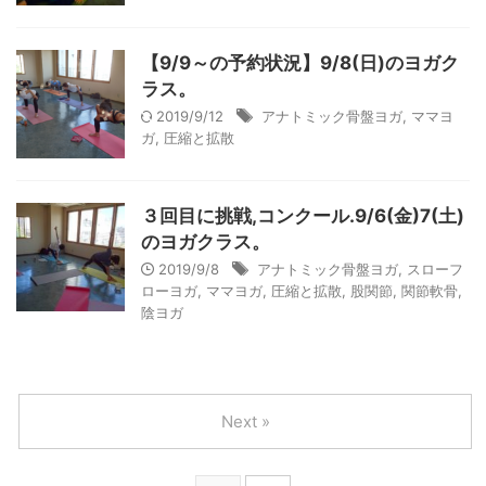
【9/9～の予約状況】9/8(日)のヨガク
ラス。
2019/9/12
アナトミック骨盤ヨガ
,
ママヨ
ガ
,
圧縮と拡散
３回目に挑戦,コンクール.9/6(金)7(土)
のヨガクラス。
2019/9/8
アナトミック骨盤ヨガ
,
スローフ
ローヨガ
,
ママヨガ
,
圧縮と拡散
,
股関節
,
関節軟骨
,
陰ヨガ
Next »