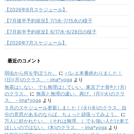
【2026年8月スケジュール】
【7月後半予約状況】7/1水-7/15水の様子
【7月前半予約状況】6/17水-6/28日の様子
【2026年7月スケジュール】
最近のコメント
弱虫から何を学ぼうか。
に
バレエ本番終わりました！
(日)(月)のクラス。 - ima*yoga
より
無茶はしない、でも無理はしていい。東京アナ骨®と(月)
のクラス。
に
無茶と無理の違い、再び。(月)(火)のクラ
ス。 - ima*yoga
より
５月のスケジュール更新しました！(火)(水)のクラス。自
分の意思があるのならば、ちょっと頑張ってみよう。
に
万人に好かれたい。（それは無理。）でも強い人だけ来て
ほしいのではない。(木)のクラス。 - ima*yoga
より