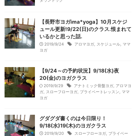
ダウンドック
【長野市ヨガima*yoga】10月スケジ
ュール更新!9/22(日)のクラス.恨まれて
いるかと思った話.
2019/9/24
アロマヨガ
,
スケジュール
,
ママ
ヨガ
【9/24～の予約状況】9/18(水)夜
20(金)のヨガクラス
2019/9/29
アナトミック骨盤ヨガ
,
アロマヨ
ガ
,
スローフローヨガ
,
プライベートレッスン
,
ママ
ヨガ
グダグダ書くのは今日限り！
9/18(水)19(木)のヨガクラス
2019/9/20
スローフローヨガ
,
プライベー