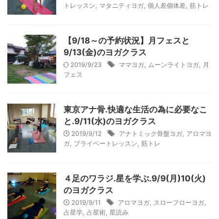
トレッスン
,
マタニティヨガ
,
個人差個体差
,
筋トレ
【9/18～の予約状況】月フェスと
9/13(金)のヨガクラス
2019/9/23
ママヨガ
,
ムーンライトヨガ
,
月
フェス
東京アナ骨.快適な生活の為に必要なこ
と.9/11(水)のヨガクラス
2019/9/12
アナトミック骨盤ヨガ
,
アロマヨ
ガ
,
プライベートレッスン
,
筋トレ
４足のワラジ.星を学ぶ.9/9(月)10(火)
のヨガクラス
2019/9/11
アロマヨガ
,
スローフローヨガ
,
占星学
,
占星術
,
星読み