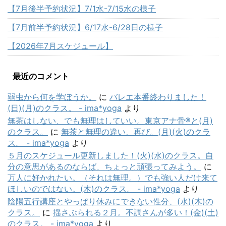
【7月後半予約状況】7/1水-7/15水の様子
【7月前半予約状況】6/17水-6/28日の様子
【2026年7月スケジュール】
最近のコメント
弱虫から何を学ぼうか。
に
バレエ本番終わりました！
(日)(月)のクラス。 - ima*yoga
より
無茶はしない、でも無理はしていい。東京アナ骨®と(月)
のクラス。
に
無茶と無理の違い、再び。(月)(火)のクラ
ス。 - ima*yoga
より
５月のスケジュール更新しました！(火)(水)のクラス。自
分の意思があるのならば、ちょっと頑張ってみよう。
に
万人に好かれたい。（それは無理。）でも強い人だけ来て
ほしいのではない。(木)のクラス。 - ima*yoga
より
陰陽五行講座とやっぱり休みにできない性分、(水)(木)の
クラス。
に
揺さぶられる２月。不調さんが多い！(金)(土)
のクラス。 - ima*yoga
より