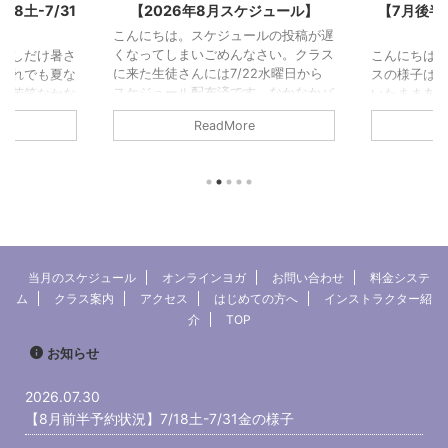
ケジュール】
【7月後半予約状況】7/1水-7/15
【7月
水の様子
水
ールの投稿が遅
なさい。クラス
こんにちは。今回もまた冒頭分とクラ
こんにちは
22水曜日から
スの様子はあとから追記します。と書
先にアップ
す。なかなかバ
いたままあっとう間に7月も終わりそ
クラスの様
半のクラスの様
うになっています。（今は7/30）と
のことです
e
ReadMore
。しばしお待ち
いうことでクラスの様子は今回、写真
やるべきこ
ている内に
のみでごめんなさい。ということで7
思い返せば
ンから丸12年
月後半の予約状況です！ 7月後半の予
ばかり。笑
して丸6年にな
約状況 2026/7/26(日)22:30現在定員
事ができる
現在のレジデン
は9名です。予約がゼロのクラスは前
したが、実
すね。通ってく
日12:00で予約を打ち切り中止とさせ
んだとやっ
やインスタをみ
ていただきます。早めに予約を入れて
た次第です
うございます！
頂けると助かります。 7/16（木）鑑
書いていま
当月のスケジュール
オンラインヨガ
お問い合わせ
料金システ
マイナーなスタ
定作業7/17（金）15:30プライベート
グ)よかっ
ム
クラス案内
アクセス
はじめての方へ
インストラクター紹
年をと ...
【予約済】7/18（土）10:3 ...
ら→ not
介
TOP
約状況です。 
お知らせ
2026.07.30
【8月前半予約状況】7/18土-7/31金の様子