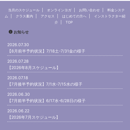
インスタをみ
ていただきます。早めに予約を入れて
た次第です。
ございます！
頂けると助かります。 7/16（木）鑑
書いています
当月のスケジュール
オンラインヨガ
お問い合わせ
料金システ
イナーなスタ
定作業7/17（金）15:30プライベート
グ)よかった
ム
クラス案内
アクセス
はじめての方へ
インストラクター紹
をと ...
【予約済】7/18（土）10:3 ...
ら→ note
介
TOP
約状況です。 7
お知らせ
2026.07.30
【8月前半予約状況】7/18土-7/31金の様子
2026.07.28
【2026年8月スケジュール】
2026.07.18
【7月後半予約状況】7/1水-7/15水の様子
2026.06.30
【7月前半予約状況】6/17水-6/28日の様子
2026.06.22
【2026年7月スケジュール】