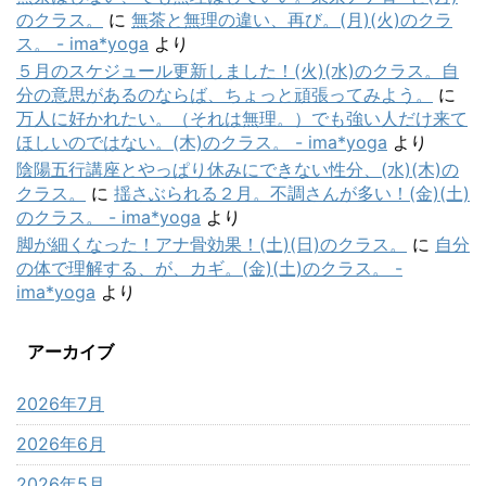
のクラス。
に
無茶と無理の違い、再び。(月)(火)のクラ
ス。 - ima*yoga
より
５月のスケジュール更新しました！(火)(水)のクラス。自
分の意思があるのならば、ちょっと頑張ってみよう。
に
万人に好かれたい。（それは無理。）でも強い人だけ来て
ほしいのではない。(木)のクラス。 - ima*yoga
より
陰陽五行講座とやっぱり休みにできない性分、(水)(木)の
クラス。
に
揺さぶられる２月。不調さんが多い！(金)(土)
のクラス。 - ima*yoga
より
脚が細くなった！アナ骨効果！(土)(日)のクラス。
に
自分
の体で理解する、が、カギ。(金)(土)のクラス。 -
ima*yoga
より
アーカイブ
2026年7月
2026年6月
2026年5月