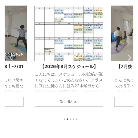
2026/7/28
2026/7/30
ジュール】
【7月後半予約状況】7/1水-7/15
【7月前
水の様子
水
ルの投稿が遅
さい。クラス
こんにちは。今回もまた冒頭分とクラ
こんにちは。
2水曜日から
スの様子はあとから追記します。と書
先にアップし
。なかなかバ
いたままあっとう間に7月も終わりそ
クラスの様
のクラスの様
うになっています。（今は7/30）と
のことです
ReadMore
しばしお待ち
いうことでクラスの様子は今回、写真
やるべきこ
いる内に
のみでごめんなさい。ということで7
思い返せば
から丸12年
月後半の予約状況です！ 7月後半の予
ばかり。笑昔
て丸6年にな
約状況 2026/7/26(日)22:30現在定員
事ができる
在のレジデン
は9名です。予約がゼロのクラスは前
したが、実
ね。通ってく
日12:00で予約を打ち切り中止とさせ
んだとやっ