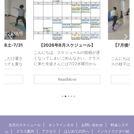
2026/7/28
2026/7/30
ジュール】
【7月後半予約状況】7/1水-7/15
【7月前
水の様子
水
ルの投稿が遅
さい。クラス
こんにちは。今回もまた冒頭分とクラ
こんにちは。
2水曜日から
スの様子はあとから追記します。と書
先にアップし
。なかなかバ
いたままあっとう間に7月も終わりそ
クラスの様
のクラスの様
うになっています。（今は7/30）と
のことです
ReadMore
しばしお待ち
いうことでクラスの様子は今回、写真
やるべきこ
いる内に
のみでごめんなさい。ということで7
思い返せば
から丸12年
月後半の予約状況です！ 7月後半の予
ばかり。笑昔
て丸6年にな
約状況 2026/7/26(日)22:30現在定員
事ができる
在のレジデン
は9名です。予約がゼロのクラスは前
したが、実
ね。通ってく
日12:00で予約を打ち切り中止とさせ
んだとやっ
インスタをみ
ていただきます。早めに予約を入れて
た次第です。
ございます！
頂けると助かります。 7/16（木）鑑
書いています
当月のスケジュール
オンラインヨガ
お問い合わせ
料金システ
イナーなスタ
定作業7/17（金）15:30プライベート
グ)よかった
ム
クラス案内
アクセス
はじめての方へ
インストラクター紹
をと ...
【予約済】7/18（土）10:3 ...
ら→ note