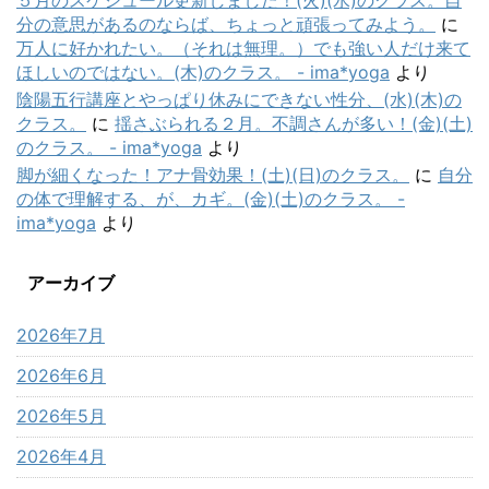
５月のスケジュール更新しました！(火)(水)のクラス。自
分の意思があるのならば、ちょっと頑張ってみよう。
に
万人に好かれたい。（それは無理。）でも強い人だけ来て
ほしいのではない。(木)のクラス。 - ima*yoga
より
陰陽五行講座とやっぱり休みにできない性分、(水)(木)の
クラス。
に
揺さぶられる２月。不調さんが多い！(金)(土)
のクラス。 - ima*yoga
より
脚が細くなった！アナ骨効果！(土)(日)のクラス。
に
自分
の体で理解する、が、カギ。(金)(土)のクラス。 -
ima*yoga
より
アーカイブ
2026年7月
2026年6月
2026年5月
2026年4月