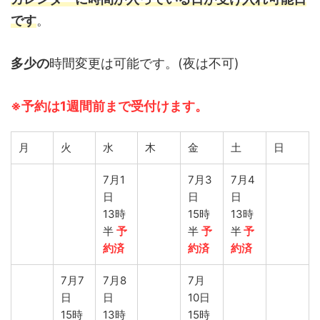
です
。
多少の
時間変更は可能です。(夜は不可)
※予約は1週間前まで受付けます。
月
火
水
木
金
土
日
7月1
7月3
7月4
日
日
日
13時
15時
13時
半
予
半
予
半
予
約済
約済
約済
7月7
7月8
7月
日
日
10日
15時
13時
15時