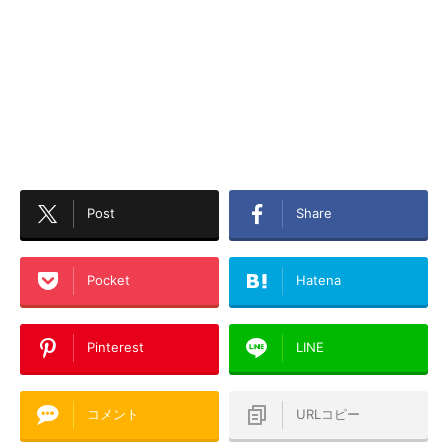
Post
Share
Pocket
Hatena
Pinterest
LINE
コメント
URLコピー