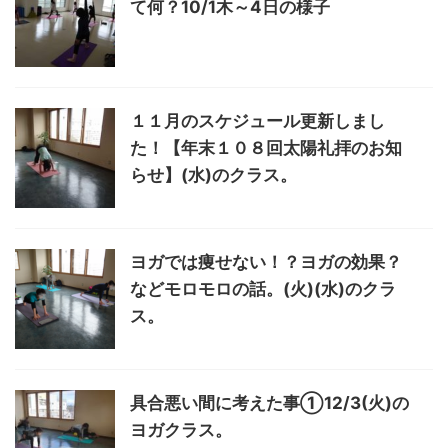
て何？10/1木～4日の様子
１１月のスケジュール更新しまし
た！【年末１０８回太陽礼拝のお知
らせ】(水)のクラス。
ヨガでは痩せない！？ヨガの効果？
などモロモロの話。(火)(水)のクラ
ス。
具合悪い間に考えた事①12/3(火)の
ヨガクラス。