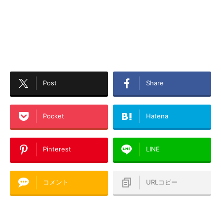
Post
Share
Pocket
Hatena
Pinterest
LINE
コメント
URLコピー