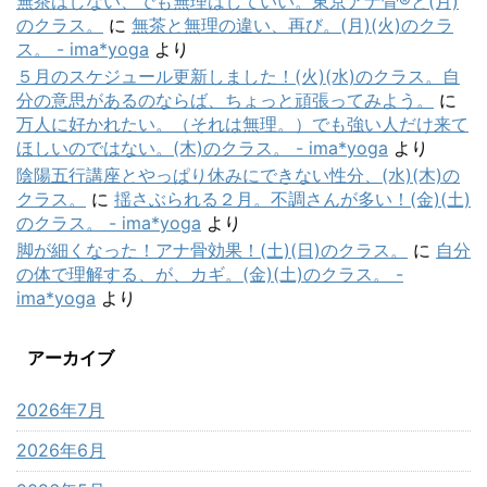
無茶はしない、でも無理はしていい。東京アナ骨®と(月)
のクラス。
に
無茶と無理の違い、再び。(月)(火)のクラ
ス。 - ima*yoga
より
５月のスケジュール更新しました！(火)(水)のクラス。自
分の意思があるのならば、ちょっと頑張ってみよう。
に
万人に好かれたい。（それは無理。）でも強い人だけ来て
ほしいのではない。(木)のクラス。 - ima*yoga
より
陰陽五行講座とやっぱり休みにできない性分、(水)(木)の
クラス。
に
揺さぶられる２月。不調さんが多い！(金)(土)
のクラス。 - ima*yoga
より
脚が細くなった！アナ骨効果！(土)(日)のクラス。
に
自分
の体で理解する、が、カギ。(金)(土)のクラス。 -
ima*yoga
より
アーカイブ
2026年7月
2026年6月