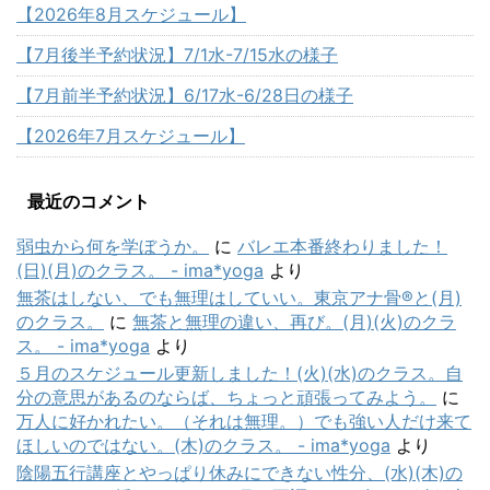
【2026年8月スケジュール】
【7月後半予約状況】7/1水-7/15水の様子
【7月前半予約状況】6/17水-6/28日の様子
【2026年7月スケジュール】
最近のコメント
弱虫から何を学ぼうか。
に
バレエ本番終わりました！
(日)(月)のクラス。 - ima*yoga
より
無茶はしない、でも無理はしていい。東京アナ骨®と(月)
のクラス。
に
無茶と無理の違い、再び。(月)(火)のクラ
ス。 - ima*yoga
より
５月のスケジュール更新しました！(火)(水)のクラス。自
分の意思があるのならば、ちょっと頑張ってみよう。
に
万人に好かれたい。（それは無理。）でも強い人だけ来て
ほしいのではない。(木)のクラス。 - ima*yoga
より
陰陽五行講座とやっぱり休みにできない性分、(水)(木)の