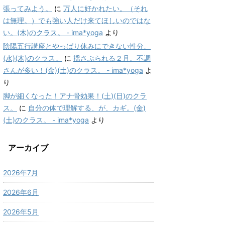
張ってみよう。
に
万人に好かれたい。（それ
は無理。）でも強い人だけ来てほしいのではな
い。(木)のクラス。 - ima*yoga
より
陰陽五行講座とやっぱり休みにできない性分、
(水)(木)のクラス。
に
揺さぶられる２月。不調
さんが多い！(金)(土)のクラス。 - ima*yoga
よ
り
脚が細くなった！アナ骨効果！(土)(日)のクラ
ス。
に
自分の体で理解する、が、カギ。(金)
(土)のクラス。 - ima*yoga
より
アーカイブ
2026年7月
2026年6月
2026年5月