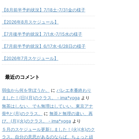
【8月前半予約状況】7/18土-7/31金の様子
【2026年8月スケジュール】
【7月後半予約状況】7/1水-7/15水の様子
【7月前半予約状況】6/17水-6/28日の様子
【2026年7月スケジュール】
最近のコメント
弱虫から何を学ぼうか。
に
バレエ本番終わり
ました！(日)(月)のクラス。 - ima*yoga
より
無茶はしない、でも無理はしていい。東京アナ
骨®と(月)のクラス。
に
無茶と無理の違い、再
び。(月)(火)のクラス。 - ima*yoga
より
５月のスケジュール更新しました！(火)(水)のク
ラス。自分の意思があるのならば、ちょっと頑