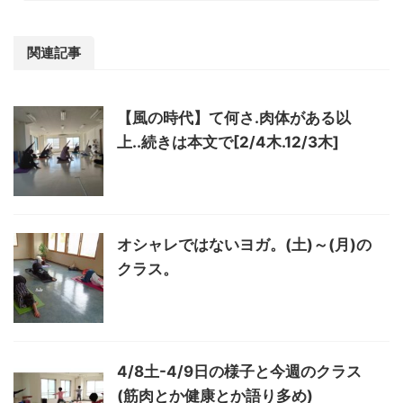
関連記事
【風の時代】て何さ.肉体がある以
上..続きは本文で[2/4木.12/3木]
オシャレではないヨガ。(土)～(月)の
クラス。
4/8土-4/9日の様子と今週のクラス
(筋肉とか健康とか語り多め)