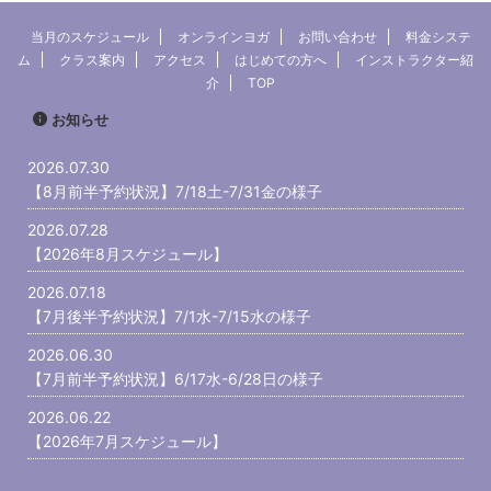
インスタをみ
ていただきます。早めに予約を入れて
た次第です。
ございます！
頂けると助かります。 7/16（木）鑑
書いています
当月のスケジュール
オンラインヨガ
お問い合わせ
料金システ
イナーなスタ
定作業7/17（金）15:30プライベート
グ)よかった
ム
クラス案内
アクセス
はじめての方へ
インストラクター紹
をと ...
【予約済】7/18（土）10:3 ...
ら→ note
介
TOP
約状況です。 7
お知らせ
2026.07.30
【8月前半予約状況】7/18土-7/31金の様子
2026.07.28
【2026年8月スケジュール】
2026.07.18
【7月後半予約状況】7/1水-7/15水の様子
2026.06.30
【7月前半予約状況】6/17水-6/28日の様子
2026.06.22
【2026年7月スケジュール】