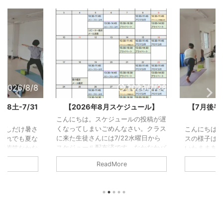
2026/7/28
2026/7/30
ジュール】
【7月後半予約状況】7/1水-7/15
【7月前
水の様子
水
ルの投稿が遅
さい。クラス
こんにちは。今回もまた冒頭分とクラ
こんにちは。
2水曜日から
スの様子はあとから追記します。と書
先にアップし
。なかなかバ
いたままあっとう間に7月も終わりそ
クラスの様
のクラスの様
うになっています。（今は7/30）と
のことです
ReadMore
しばしお待ち
いうことでクラスの様子は今回、写真
やるべきこ
いる内に
のみでごめんなさい。ということで7
思い返せば
から丸12年
月後半の予約状況です！ 7月後半の予
ばかり。笑昔
て丸6年にな
約状況 2026/7/26(日)22:30現在定員
事ができる
在のレジデン
は9名です。予約がゼロのクラスは前
したが、実
ね。通ってく
日12:00で予約を打ち切り中止とさせ
んだとやっ