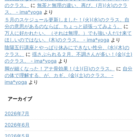
のクラス。
に
無茶と無理の違い、再び。(月)(火)のクラ
ス。 - ima*yoga
より
５月のスケジュール更新しました！(火)(水)のクラス。自
分の意思があるのならば、ちょっと頑張ってみよう。
に
万人に好かれたい。（それは無理。）でも強い人だけ来て
ほしいのではない。(木)のクラス。 - ima*yoga
より
陰陽五行講座とやっぱり休みにできない性分、(水)(木)の
クラス。
に
揺さぶられる２月。不調さんが多い！(金)(土)
のクラス。 - ima*yoga
より
脚が細くなった！アナ骨効果！(土)(日)のクラス。
に
自分
の体で理解する、が、カギ。(金)(土)のクラス。 -
ima*yoga
より
アーカイブ
2026年7月
2026年6月
2026年5月