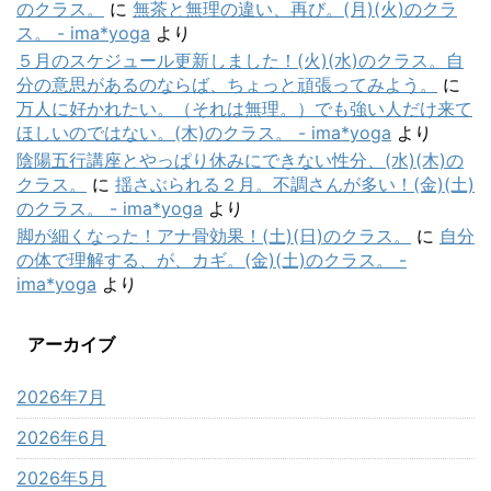
のクラス。
に
無茶と無理の違い、再び。(月)(火)のクラ
ス。 - ima*yoga
より
５月のスケジュール更新しました！(火)(水)のクラス。自
分の意思があるのならば、ちょっと頑張ってみよう。
に
万人に好かれたい。（それは無理。）でも強い人だけ来て
ほしいのではない。(木)のクラス。 - ima*yoga
より
陰陽五行講座とやっぱり休みにできない性分、(水)(木)の
クラス。
に
揺さぶられる２月。不調さんが多い！(金)(土)
のクラス。 - ima*yoga
より
脚が細くなった！アナ骨効果！(土)(日)のクラス。
に
自分
の体で理解する、が、カギ。(金)(土)のクラス。 -
ima*yoga
より
アーカイブ
2026年7月
2026年6月
2026年5月