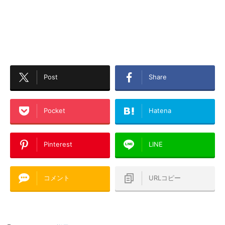
Post
Share
Pocket
Hatena
Pinterest
LINE
コメント
URLコピー