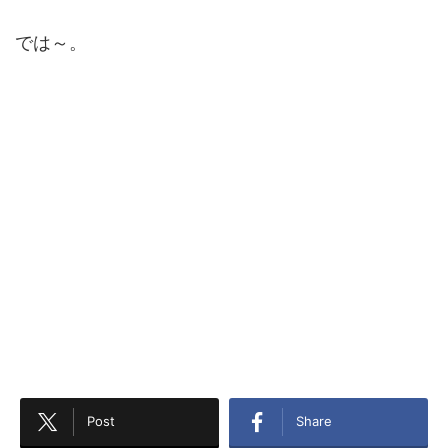
では～。
Post
Share