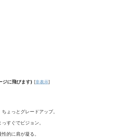
ージに飛びます)
[
非表示
]
ガ。ちょっとグレードアップ。
まっすぐでピジョン。
慢性的に肩が凝る。