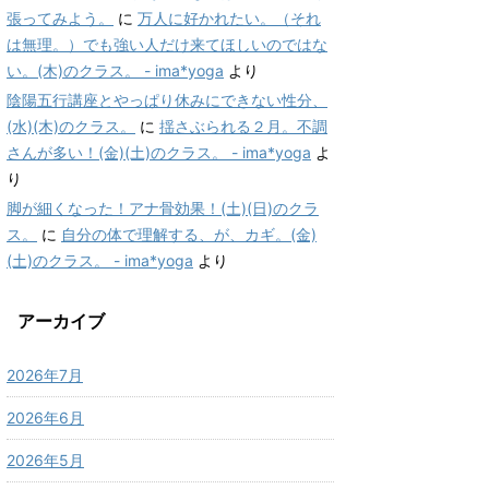
張ってみよう。
に
万人に好かれたい。（それ
は無理。）でも強い人だけ来てほしいのではな
い。(木)のクラス。 - ima*yoga
より
陰陽五行講座とやっぱり休みにできない性分、
(水)(木)のクラス。
に
揺さぶられる２月。不調
さんが多い！(金)(土)のクラス。 - ima*yoga
よ
り
脚が細くなった！アナ骨効果！(土)(日)のクラ
ス。
に
自分の体で理解する、が、カギ。(金)
(土)のクラス。 - ima*yoga
より
アーカイブ
2026年7月
2026年6月
2026年5月