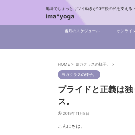
地味でちょっとキツイ動きが10年後の私を支える
ima*yoga
当月のスケジュール
オンライ
HOME
>
ヨガクラスの様子。
>
ヨガクラスの様子。
プライドと正義は独り
ス。
2019年11月8日
こんにちは。