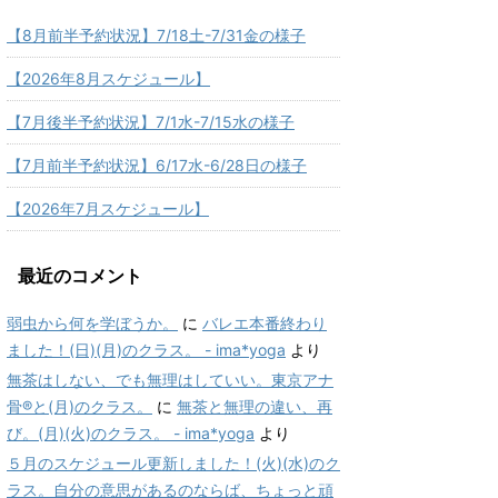
【8月前半予約状況】7/18土-7/31金の様子
【2026年8月スケジュール】
【7月後半予約状況】7/1水-7/15水の様子
【7月前半予約状況】6/17水-6/28日の様子
【2026年7月スケジュール】
最近のコメント
弱虫から何を学ぼうか。
に
バレエ本番終わり
ました！(日)(月)のクラス。 - ima*yoga
より
無茶はしない、でも無理はしていい。東京アナ
骨®と(月)のクラス。
に
無茶と無理の違い、再
び。(月)(火)のクラス。 - ima*yoga
より
５月のスケジュール更新しました！(火)(水)のク
ラス。自分の意思があるのならば、ちょっと頑