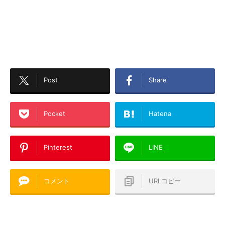
Post
Share
Pocket
Hatena
Pinterest
LINE
コメント
URLコピー